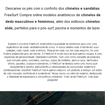
Descanse os pés com o conforto dos
chinelos e sandálias
FreeSurf. Compre online modelos anatômicos de
chinelos de
dedo masculinos e femininos
, além dos estilosos
chinelos
slide
, perfeitos para o pós-surf, piscina e momentos de lazer.
Explore o universo FreeSurf, onde estilo e qualidade se combinam para criar uma
experiência de moda verdadeiramente única. A marca celebra cada instante em suas
coleções, cada risada, cada aventura. Porque em cada rua, em cada esquina, há uma
história esperando para ser escrita. A FreeSurf é muito mais do que apenas roupas, é uma
expressão de personalidade, liberdade e conforto. Com uma linha completa de produtos,
que incluem polos, camisetas, camisas, calças de moletom, jeans e sarja, bermudas,
shorts, jaquetas, casacos e acessórios, a FreeSurf se destaca como uma marca que
compreende e satisfaz plenamente as necessidades do consumidor moderno e
contemporâneo. Escolher FreeSurf não é apenas adquirir um produto, é abraçar um estilo
de vida inovador, confortável e sustentável. Nossa marca vai além do material, destacando
a liberdade de expressão e a consciência ambiental. Vista-se de FreeSurf, vista esse
propósito!