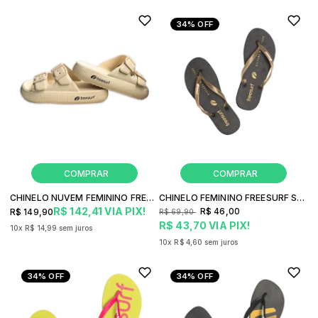
34%
OFF
CHINELO NUVEM FEMININO FREESURF SOFT
CHINELO FEMININO FREESURF SHINY
R$ 142,41
VIA PIX!
R$ 46,00
R$ 149,90
R$ 69,90
R$ 43,70
VIA PIX!
10x
R$ 14,99
sem juros
10x
R$ 4,60
sem juros
34%
OFF
34%
OFF