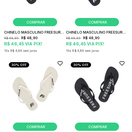
CHINELO MASCULINO FREESURF OLD
CHINELO MASCULINO FREESURF LOGO CLASSICO
R$ 48,90
R$ 48,90
R$ 69,90
R$ 69,90
R$ 46,45
VIA PIX!
R$ 46,45
VIA PIX!
10x
R$ 4,89
sem juros
10x
R$ 4,89
sem juros
30%
OFF
30%
OFF