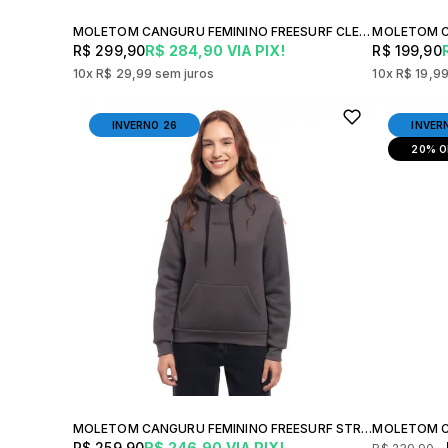
MOLETOM CANGURU FEMININO FREESURF CLEAN CONFORTO ESTILO URBANO INVERNO CASUAL
R$ 299,90
R$ 284,90
VIA PIX!
R$ 199,90
10x
R$ 29,99
sem juros
10x
R$ 19,9
INVERNO 26
INVER
20%
O
MOLETOM CANGURU FEMININO FREESURF STREET ESTILO CASUAL URBANO
R$ 259,90
R$ 246,90
VIA PIX!