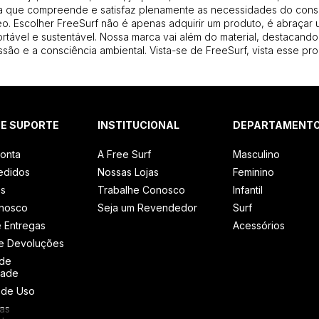
 que compreende e satisfaz plenamente as necessidades do con
. Escolher FreeSurf não é apenas adquirir um produto, é abraçar u
ortável e sustentável. Nossa marca vai além do material, destacando
são e a consciência ambiental. Vista-se de FreeSurf, vista esse pro
 E SUPORTE
INSTITUCIONAL
DEPARTAMENT
onta
A Free Surf
Masculino
edidos
Nossas Lojas
Feminino
os
Trabalhe Conosco
Infantil
onosco
Seja um Revendedor
Surf
e Entregas
Acessórios
e Devoluções
 de
dade
 de Uso
as