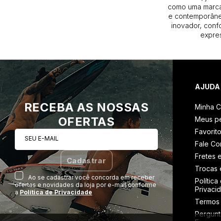
como uma marca
e contemporâneo
inovador, conf
expres
AJUDA
RECEBA AS NOSSAS
Minha C
OFERTAS
Meus p
Favorit
SEU E-MAIL
Fale C
Fretes 
Cadastrar
Trocas 
Ao se cadastrar você concorda em receber
Política
ofertas e novidades da loja por e-mail conforme
Privaci
a
Política de Privacidade
Termos
Pergunt