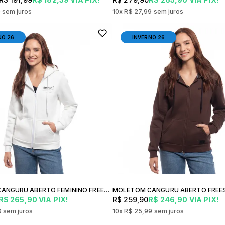
0
sem juros
10x
R$ 27,99
sem juros
NO 26
INVERNO 26
MOLETOM CANGURU ABERTO FEMININO FREESURF 90'S PREMIUM INVERNO
R$ 265,90
VIA PIX!
R$ 259,90
R$ 246,90
VIA PIX!
9
sem juros
10x
R$ 25,99
sem juros