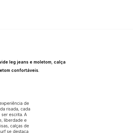
wide leg jeans e moletom
,
calça
etom confortáveis
.
 experiência de
da risada, cada
ser escrita. A
, liberdade e
isas, calças de
Surf se destaca