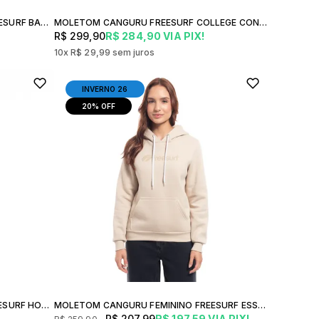
MOLETOM CANGURU FECHADO FREESURF BASIC TOQUE MACIO STREET STYLE FEMININA USO URBANO
MOLETOM CANGURU FREESURF COLLEGE CONFORTO PREMIUM LETTERING FEMININA URBANO CASUAL
R$ 299,90
R$ 284,90
VIA PIX!
10x
R$ 29,99
sem juros
INVERNO 26
20%
OFF
MOLETOM CANGURU FEMININO FREESURF HOODIE GLITTER PREMIUM
MOLETOM CANGURU FEMININO FREESURF ESSENCIAL ESTILO AUTÊNTICO INVERNO URBANO
R$ 207,99
R$ 197,59
VIA PIX!