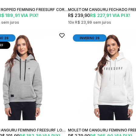
MOLETOM CROPPED FEMININO FREESURF CORSET CONFORTO ESTILO URBANO INVERNO CASUAL
R$ 189,91
VIA PIX!
R$ 239,90
R$ 227,91
VIA PIX!
9
sem juros
10x
R$ 23,99
sem juros
NO 26
INVERNO 26
FF
MOLETOM CANGURU FEMININO FREESURF LOGO CONFORTO ESTILO URBANO INVERNO CASUAL
R$ 191,99
R$ 182,39
VIA PIX!
R$ 279,90
R$ 265,90
VIA PIX!