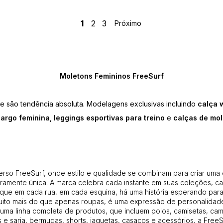
1
2
3
Moletons Femininos FreeSurf
e são tendência absoluta. Modelagens exclusivas incluindo
calça 
cargo feminina
,
leggings esportivas para treino
e
calças de mol
erso FreeSurf, onde estilo e qualidade se combinam para criar uma
amente única. A marca celebra cada instante em suas coleções, ca
que em cada rua, em cada esquina, há uma história esperando para 
uito mais do que apenas roupas, é uma expressão de personalidade
uma linha completa de produtos, que incluem polos, camisetas, cam
 e sarja, bermudas, shorts, jaquetas, casacos e acessórios, a Free