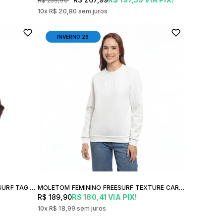
R$ 259,90
10x
R$ 20,80
sem juros
INVERNO 26
MOLETOM CANGURU ABERTO FREESURF TAG ESTILO STREETWEAR DESIGN EM RELEVO FEMININA USO URBANO CASUAL
MOLETOM FEMININO FREESURF TEXTURE CARECA BÁSICO
R$ 189,90
R$ 180,41
VIA PIX!
10x
R$ 18,99
sem juros