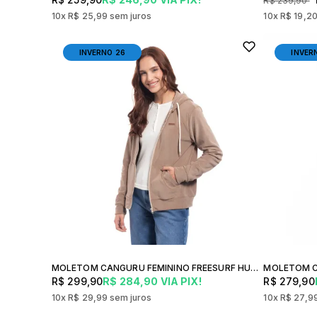
R$ 239,90
10x
R$ 25,99
sem juros
10x
R$ 19,2
INVERNO 26
INVER
MOLETOM CANGURU FEMININO FREESURF HUGH CONFORTO PREMIUM ZÍPER URBANO
R$ 299,90
R$ 284,90
VIA PIX!
R$ 279,90
10x
R$ 29,99
sem juros
10x
R$ 27,9