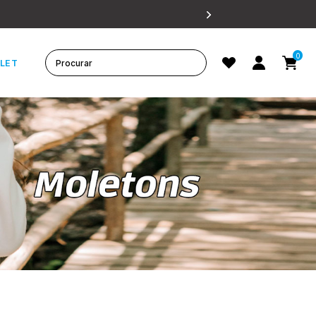
0
LET