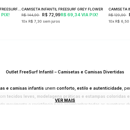
CAMISETA MANGA CURTA INFANTIL FREESURF WAVE
CAMISETA INFANTIL FREESURF GREY FLOWER
CAMISETA I
 PIX!
R$ 72,99
R$ 69,34
VIA PIX!
R$ 144,90
R$ 129,90
10x
R$ 7,30
sem juros
10x
R$ 6,5
Outlet FreeSurf Infantil – Camisetas e Camisas Divertidas
as e camisas infantis
unem
conforto, estilo e autenticidade
, pe
 Com
tecidos leves, modelagens práticas e estampas coloridas e
VER MAIS
 de movimento e resistência para acompanhar todas as aventuras do 
Surf
oferecem
caimento confortável, durabilidade e cores vibr
personalidade. Aproveite os
descontos exclusivos do Outlet
e ren
modernas, práticas e autênticas
, ideais para o dia a dia, praia o