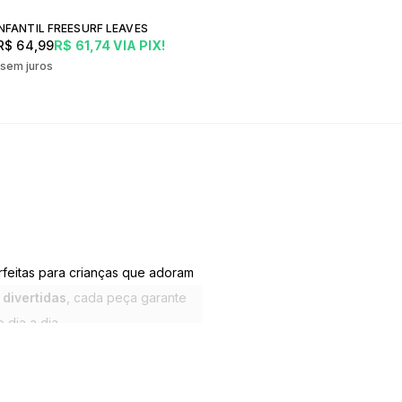
NFANTIL FREESURF LEAVES
R$ 64,99
R$ 61,74
VIA PIX!
0
sem juros
rfeitas para crianças que adoram
 divertidas
, cada peça garante
dia a dia.
antes
, tornando os momentos de
ove o guarda-roupa infantil com
u parque.