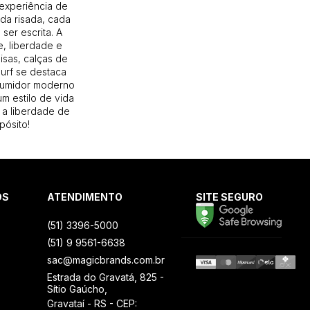
 experiência de
 cada detalhe.
da risada, cada
ser escrita. A
, liberdade e
isas, calças de
Surf se destaca
sumidor moderno
m estilo de vida
 a liberdade de
pósito!
OS
ATENDIMENTO
SITE SEGURO
(51) 3396-5000
(51) 9 9561-6638
sac@magicbrands.com.br
Estrada do Gravatá, 825 -
Sítio Gaúcho,
Gravataí - RS - CEP: