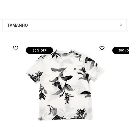
TAMANHO
50%
OFF
50%
O