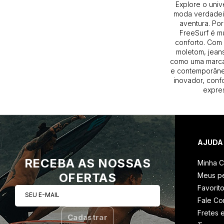
Explore o univ
Vista os peq
moda verdadeir
aventura. Por
FreeSurf é m
conforto. Com 
moletom, jeans
como uma marca
e contemporâneo
inovador, conf
expres
AJUDA
RECEBA AS NOSSAS
Minha C
OFERTAS
Meus p
Favorit
SEU E-MAIL
Fale C
Fretes 
Cadastrar