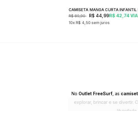
R$ 44,99
R$ 42,74
VIA
R$ 89,90
10x
R$ 4,50
sem juros
No
Outlet FreeSurf
, as
camiset
explorar, brincar e se divertir.
liberdade
As
camisetas e camisas Free
lazer mais alegres e cheios de 
peças 