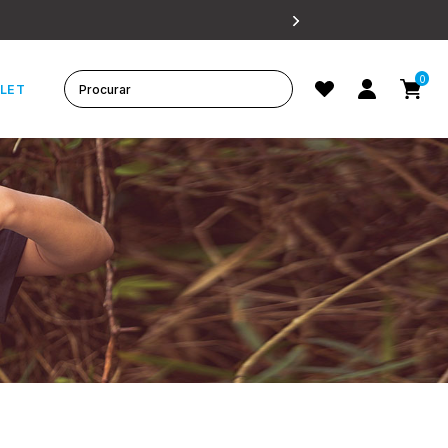
0
LET