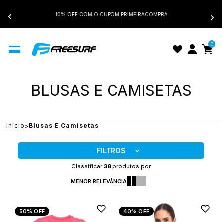
10% OFF COM O CUPOM PRIMEIRACOMPRA
0
BLUSAS E CAMISETAS
Início
Blusas E Camisetas
FILTROS
Classificar
38
produtos por
MENOR RELEVÂNCIA
50%
OFF
40%
OFF