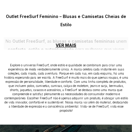
Outlet FreeSurf Feminino – Blusas e Camisetas Cheias de
Estilo
No
Outlet FreeSurf
, as
blusas e camisetas femininas
unem
VER MAIS
conforto, estilo e autenticidade
para mulheres que vivem
com liberdade e atitude. Com designs modernos, estampas
exclusivas e tecidos de alta qualidade, cada peça reflete o
Explore o universo FreeSurf, onde estilo e qualidade se combinam para criar uma
experiência de moda verdadeiramente única. A marca celebra cada instante em suas
espírito surfwear e urbano da marca
coleções, cada risada, cada aventura. Porque em cada rua, em cada esquina, há uma
, ideal para o dia a dia,
história esperando para ser escrita. A FreeSurf é muito mais do que apenas roupas, é uma
expressão de personalidade, liberdade e conforto. Com uma linha completa de produtos,
rolês na cidade ou momentos de lazer na praia.
que incluem polos, camisetas, camisas, calças de moletom, jeans e sarja, bermudas,
shorts, jaquetas, casacos e acessórios, a FreeSurf se destaca como uma marca que
As
blusas e camisetas FreeSurf
oferecem
caimento
compreende e satisfaz plenamente as necessidades do consumidor moderno e
contemporâneo. Escolher FreeSurf não é apenas adquirir um produto, é abraçar um estilo
perfeito, toque macio e durabilidade
, garantindo conforto
de vida inovador, confortável e sustentável. Nossa marca vai além do material, destacando
sem abrir mão do estilo. Aproveite os
a liberdade de expressão e a consciência ambiental. Vista-se de FreeSurf, vista esse
descontos exclusivos
propósito!
do Outlet
e renove seu guarda-roupa com
peças versáteis,
práticas e cheias de personalidade
.
Vista a liberdade, a autenticidade e a atitude que só a