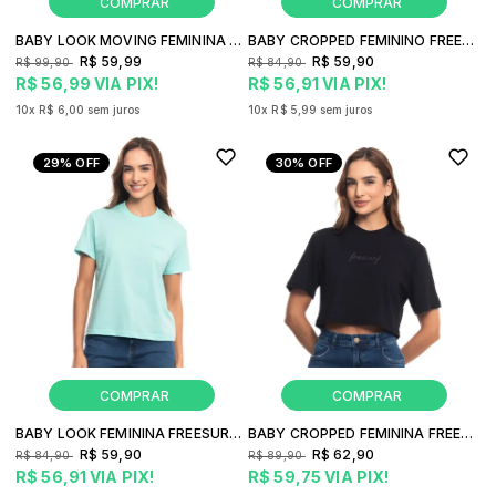
BABY LOOK MOVING FEMININA FREESURF SQUARD
BABY CROPPED FEMININO FREESURF BACK
R$ 59,99
R$ 59,90
R$ 99,90
R$ 84,90
R$ 56,99
VIA PIX!
R$ 56,91
VIA PIX!
10x
R$ 6,00
sem juros
10x
R$ 5,99
sem juros
29%
OFF
30%
OFF
BABY LOOK FEMININA FREESURF ACQUA
BABY CROPPED FEMININA FREESURF FREE
R$ 59,90
R$ 62,90
R$ 84,90
R$ 89,90
R$ 56,91
VIA PIX!
R$ 59,75
VIA PIX!