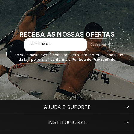
FreeSurf
traz em cada detalhe.
RECEBA AS NOSSAS OFERTAS
SEU E-MAIL
Cadastrar
Ao se cadastrar você concorda em receber ofertas e novidades
da loja por e-mail conforme a
Política de Privacidade
AJUDA E SUPORTE
INSTITUCIONAL