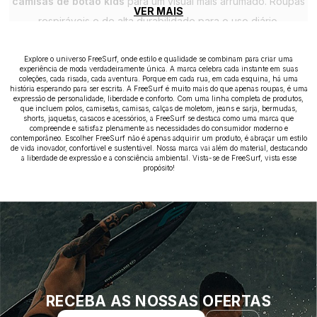
camisas de botão kids
para um visual mais arrumado. Roupas
VER MAIS
respiráveis e de alta durabilidade para o uso diário.
Explore o universo FreeSurf, onde estilo e qualidade se combinam para criar uma
experiência de moda verdadeiramente única. A marca celebra cada instante em suas
coleções, cada risada, cada aventura. Porque em cada rua, em cada esquina, há uma
história esperando para ser escrita. A FreeSurf é muito mais do que apenas roupas, é uma
expressão de personalidade, liberdade e conforto. Com uma linha completa de produtos,
que incluem polos, camisetas, camisas, calças de moletom, jeans e sarja, bermudas,
shorts, jaquetas, casacos e acessórios, a FreeSurf se destaca como uma marca que
compreende e satisfaz plenamente as necessidades do consumidor moderno e
contemporâneo. Escolher FreeSurf não é apenas adquirir um produto, é abraçar um estilo
de vida inovador, confortável e sustentável. Nossa marca vai além do material, destacando
a liberdade de expressão e a consciência ambiental. Vista-se de FreeSurf, vista esse
propósito!
RECEBA AS NOSSAS OFERTAS