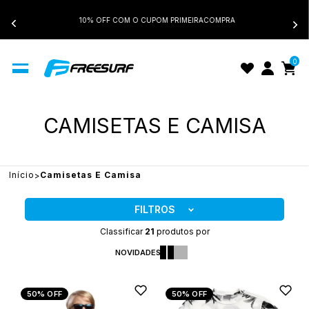
10% OFF COM O CUPOM PRIMEIRACOMPRA
0
CAMISETAS E CAMISA
Início
Camisetas E Camisa
FILTROS
Classificar
21
produtos por
NOVIDADES
50%
OFF
50%
OFF