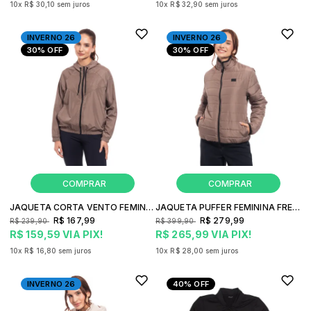
10x
R$ 30,10
sem juros
10x
R$ 32,90
sem juros
INVERNO 26
INVERNO 26
30%
OFF
30%
OFF
JAQUETA CORTA VENTO FEMININA FREESURF CUT
JAQUETA PUFFER FEMININA FREESURF BASIC GOLA ALTA MATELASSÊ
R$ 167,99
R$ 279,99
R$ 239,90
R$ 399,90
R$ 159,59
VIA PIX!
R$ 265,99
VIA PIX!
10x
R$ 16,80
sem juros
10x
R$ 28,00
sem juros
INVERNO 26
40%
OFF