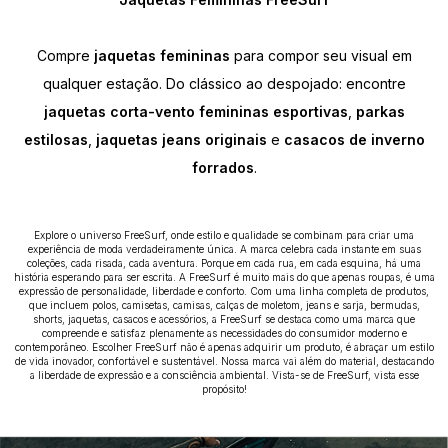
Compre
jaquetas femininas
para compor seu visual em
qualquer estação. Do clássico ao despojado: encontre
jaquetas corta-vento femininas esportivas
,
parkas
estilosas
,
jaquetas jeans originais
e
casacos de inverno
forrados
.
Explore o universo FreeSurf, onde estilo e qualidade se combinam para criar uma
experiência de moda verdadeiramente única. A marca celebra cada instante em suas
coleções, cada risada, cada aventura. Porque em cada rua, em cada esquina, há uma
história esperando para ser escrita. A FreeSurf é muito mais do que apenas roupas, é uma
expressão de personalidade, liberdade e conforto. Com uma linha completa de produtos,
que incluem polos, camisetas, camisas, calças de moletom, jeans e sarja, bermudas,
shorts, jaquetas, casacos e acessórios, a FreeSurf se destaca como uma marca que
compreende e satisfaz plenamente as necessidades do consumidor moderno e
contemporâneo. Escolher FreeSurf não é apenas adquirir um produto, é abraçar um estilo
de vida inovador, confortável e sustentável. Nossa marca vai além do material, destacando
a liberdade de expressão e a consciência ambiental. Vista-se de FreeSurf, vista esse
propósito!