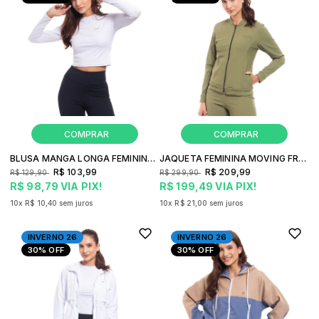
BLUSA MANGA LONGA FEMININA MOVING FREESURF FRESH FITNESS
JAQUETA FEMININA MOVING FREESURF HOT FITNESS
R$ 103,99
R$ 209,99
R$ 129,90
R$ 299,90
R$ 98,79
VIA PIX!
R$ 199,49
VIA PIX!
10x
R$ 10,40
sem juros
10x
R$ 21,00
sem juros
INVERNO 26
INVERNO 26
30%
OFF
30%
OFF