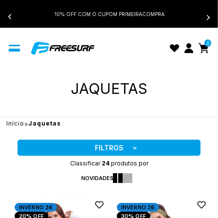
10% OFF COM O CUPOM PRIMEIRACOMPRA
0
JAQUETAS
Início
Jaquetas
FILTROS
Classificar
24
produtos por
NOVIDADES
INVERNO 26
INVERNO 26
20%
OFF
30%
OFF