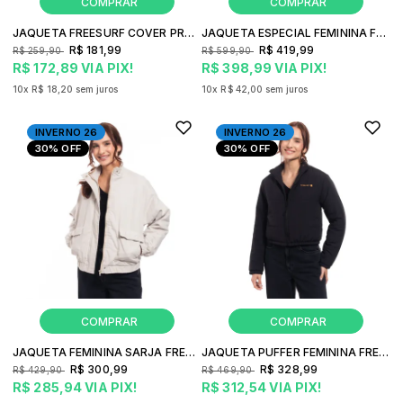
JAQUETA FREESURF COVER PROTEÇÃO LEVE CORTA VENTO FEMININA URBANO USO DIÁRIO
JAQUETA ESPECIAL FEMININA FREESURF TRAVEL REVERSÍVEL HUNTER
R$ 181,99
R$ 419,99
R$ 259,90
R$ 599,90
R$ 172,89
VIA PIX!
R$ 398,99
VIA PIX!
10x
R$ 18,20
sem juros
10x
R$ 42,00
sem juros
INVERNO 26
INVERNO 26
30%
OFF
30%
OFF
JAQUETA FEMININA SARJA FREESURF TREND STREETWEAR URBANO
JAQUETA PUFFER FEMININA FREESURF PUFF CROPPED INVERNO URBANO
R$ 300,99
R$ 328,99
R$ 429,90
R$ 469,90
R$ 285,94
VIA PIX!
R$ 312,54
VIA PIX!