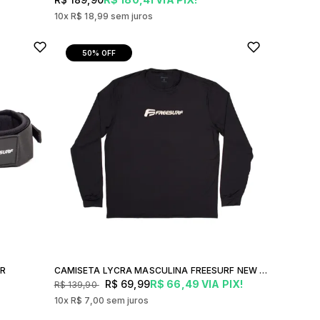
10x
R$ 18,99
sem juros
50%
OFF
OR
CAMISETA LYCRA MASCULINA FREESURF NEW UV
R$ 69,99
R$ 66,49
VIA PIX!
R$ 139,90
10x
R$ 7,00
sem juros