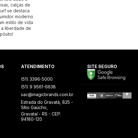
isas, calças de
Surf se destaca
sumidor moderno
m estilo de vida
 a liberdade de
pósito!
OS
ATENDIMENTO
SITE SEGURO
(51) 3396-5000
(51) 9 9561-6638
sac@magicbrands.com.br
Estrada do Gravatá, 825 -
Sítio Gaúcho,
Gravataí - RS - CEP:
94180-120