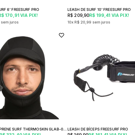
URF 6' FREESURF PRO
LEASH DE SURF 10' FREESURF PRO
R$ 170,91
VIA PIX!
R$ 209,90
R$ 199,41
VIA PIX!
9
sem juros
10x
R$ 20,99
sem juros
CAPUZ NEOPRENE SURF THERMOSKIN GLAB-01-COW MERGULHO
LEASH DE BÍCEPS FREESURF PRO
R$ 332,40
VIA PIX!
R$ 169,90
R$ 161,41
VIA PIX!