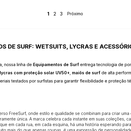
1
2
3
S DE SURF: WETSUITS, LYCRAS E ACESSÓRIO
a, nossa linha de
Equipamentos de Surf
entrega tecnologia de po
lycras com proteção solar UV50+
,
maiôs de surf
de alta perfor
teriais testados por surfistas para garantir flexibilidade e proteção t
erso FreeSurf, onde estilo e qualidade se combinam para criar uma
amente única. A marca celebra cada instante em suas coleções, ca
que em cada rua, em cada esquina, há uma história esperando para 
uito mais do que apenas roupas, é uma expressão de personalidade