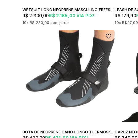
WETSUIT LONG NEOPRENE MASCULINO FREESURF X-LIGHTER 3.2
LEASH DE S
R$ 2.300,00
R$ 2.185,00
VIA PIX!
R$ 179,90
10x
R$ 230,00
sem juros
10x
R$ 17,9
BOTA DE NEOPRENE CANO LONGO THERMOSKIN A7FD-W1-COW SURF
R$ 499,90
R$ 474,90
VIA PIX!
R$ 349,90