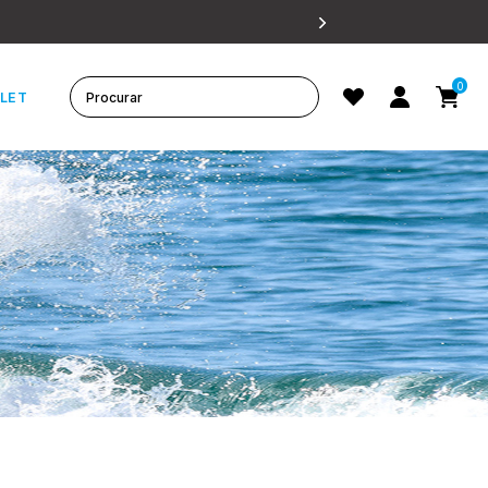
0
LET