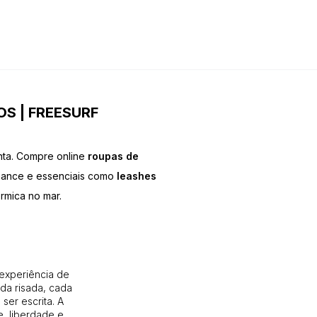
S | FREESURF
nta. Compre online
roupas de
mance e essenciais como
leashes
érmica no mar.
 experiência de
da risada, cada
ser escrita. A
, liberdade e