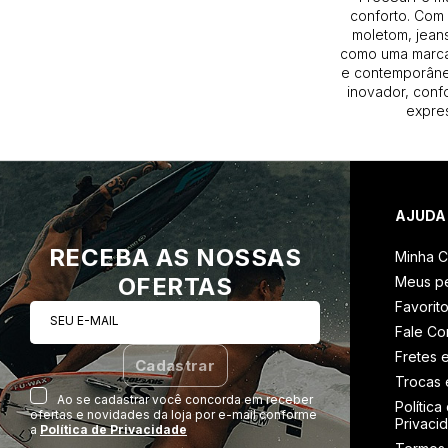
conforto. Com 
moletom, jeans
como uma marca
e contemporâneo
inovador, conf
expres
AJUDA
RECEBA AS NOSSAS
Minha C
OFERTAS
Meus p
Favorit
SEU E-MAIL
Fale C
Fretes 
Cadastrar
Trocas 
Ao se cadastrar você concorda em receber
Política
ofertas e novidades da loja por e-mail conforme
Privaci
a
Política de Privacidade