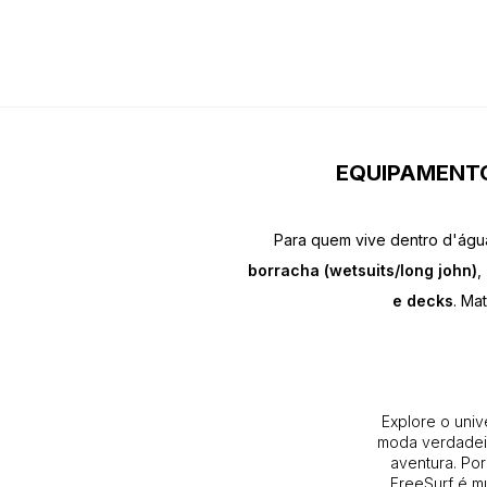
EQUIPAMENTO
Para quem vive dentro d'águ
borracha (wetsuits/long john)
,
e decks
. Ma
Explore o univ
moda verdadeir
aventura. Por
FreeSurf é m