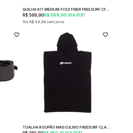
QUILHA KIT MEDIUM FCS2 FIBER FREESURF CFOP5101C
R$ 599,90
R$ 569,90
VIA PIX!
10x
R$ 59,99
sem juros
TOALHA ROUPÃO MASCULINO FREESURF CLASSIC
R$ 189,90
R$ 180,41
VIA PIX!