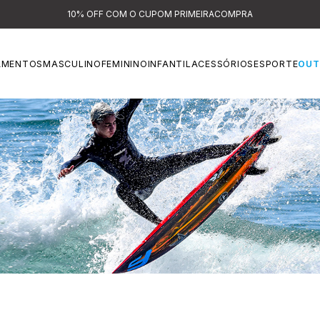
10% OFF COM O CUPOM PRIMEIRACOMPRA
AMENTOS
MASCULINO
FEMININO
INFANTIL
ACESSÓRIOS
ESPORTE
OUT
SURF