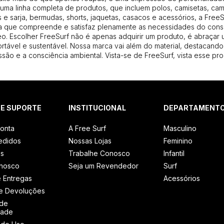
uma linha completa de produtos, que incluem polos, camisetas, cam
 e sarja, bermudas, shorts, jaquetas, casacos e acessórios, a Free
 que compreende e satisfaz plenamente as necessidades do con
. Escolher FreeSurf não é apenas adquirir um produto, é abraçar u
ortável e sustentável. Nossa marca vai além do material, destacando
são e a consciência ambiental. Vista-se de FreeSurf, vista esse pro
 E SUPORTE
INSTITUCIONAL
DEPARTAMENT
onta
A Free Surf
Masculino
edidos
Nossas Lojas
Feminino
os
Trabalhe Conosco
Infantil
onosco
Seja um Revendedor
Surf
e Entregas
Acessórios
e Devoluções
 de
dade