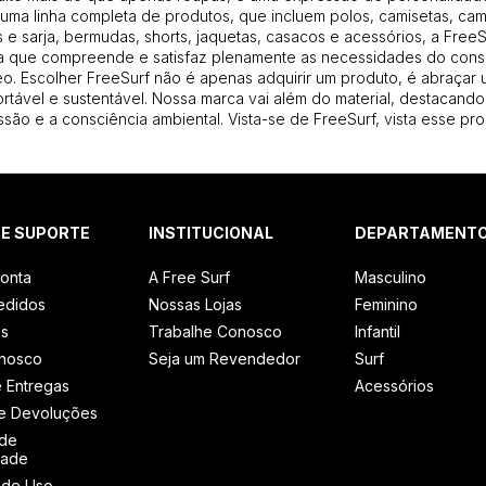
uma linha completa de produtos, que incluem polos, camisetas, cam
 e sarja, bermudas, shorts, jaquetas, casacos e acessórios, a Free
 que compreende e satisfaz plenamente as necessidades do con
. Escolher FreeSurf não é apenas adquirir um produto, é abraçar u
ortável e sustentável. Nossa marca vai além do material, destacando
são e a consciência ambiental. Vista-se de FreeSurf, vista esse pro
 E SUPORTE
INSTITUCIONAL
DEPARTAMENT
onta
A Free Surf
Masculino
edidos
Nossas Lojas
Feminino
os
Trabalhe Conosco
Infantil
onosco
Seja um Revendedor
Surf
e Entregas
Acessórios
e Devoluções
 de
dade
 de Uso