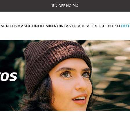
5% OFF NO PIX
AMENTOS
MASCULINO
FEMININO
INFANTIL
ACESSÓRIOS
ESPORTE
OUT
GORROS E TOUCAS