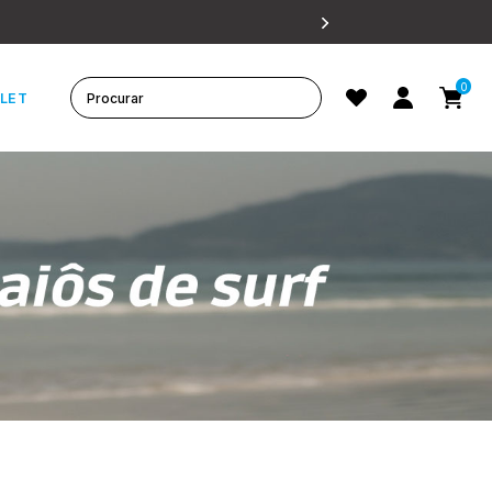
0
LET