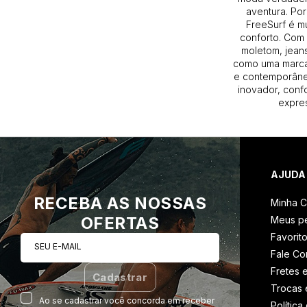
aventura. Por
FreeSurf é m
conforto. Com 
moletom, jeans
como uma marca
e contemporâneo
inovador, conf
expres
AJUDA
RECEBA AS NOSSAS
Minha C
OFERTAS
Meus p
Favorit
SEU E-MAIL
Fale C
Fretes 
Cadastrar
Trocas 
Ao se cadastrar você concorda em receber
Política