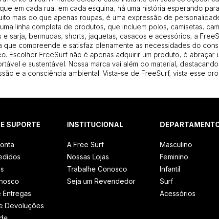
que em cada rua, em cada esquina, há uma história esperando para 
uito mais do que apenas roupas, é uma expressão de personalidade
uma linha completa de produtos, que incluem polos, camisetas, cam
 e sarja, bermudas, shorts, jaquetas, casacos e acessórios, a Free
 que compreende e satisfaz plenamente as necessidades do con
. Escolher FreeSurf não é apenas adquirir um produto, é abraçar u
ortável e sustentável. Nossa marca vai além do material, destacando
são e a consciência ambiental. Vista-se de FreeSurf, vista esse pro
 E SUPORTE
INSTITUCIONAL
DEPARTAMENT
onta
A Free Surf
Masculino
edidos
Nossas Lojas
Feminino
os
Trabalhe Conosco
Infantil
onosco
Seja um Revendedor
Surf
e Entregas
Acessórios
e Devoluções
 de