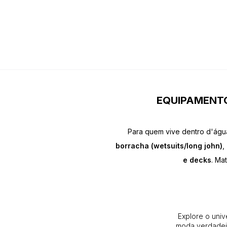
EQUIPAMENTO
Para quem vive dentro d'águ
borracha (wetsuits/long john)
,
e decks
. Ma
Explore o univ
moda verdadeir