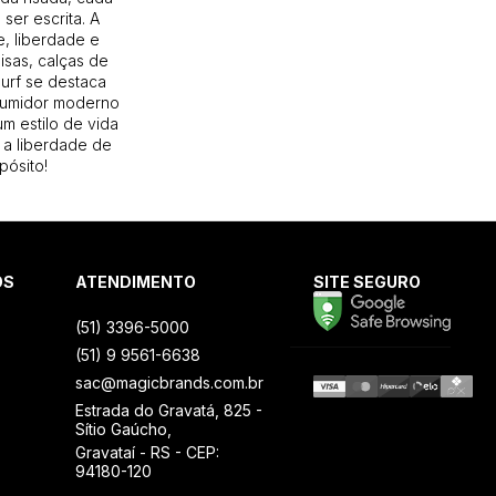
ser escrita. A
, liberdade e
isas, calças de
Surf se destaca
sumidor moderno
m estilo de vida
 a liberdade de
pósito!
OS
ATENDIMENTO
SITE SEGURO
(51) 3396-5000
(51) 9 9561-6638
sac@magicbrands.com.br
Estrada do Gravatá, 825 -
Sítio Gaúcho,
Gravataí - RS - CEP:
94180-120