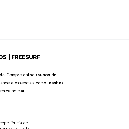
S | FREESURF
nta. Compre online
roupas de
mance e essenciais como
leashes
érmica no mar.
 experiência de
da risada, cada