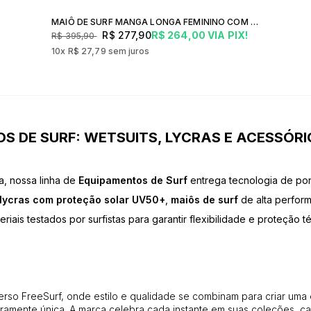
MAIÔ DE SURF MANGA LONGA FEMININO COM PROTEÇÃO UV FREESURF P&B
R$ 277,90
R$ 264,00
VIA PIX!
R$ 395,90
10x
R$ 27,79
sem juros
S DE SURF: WETSUITS, LYCRAS E ACESSÓRIO
a, nossa linha de
Equipamentos de Surf
entrega tecnologia de po
lycras com proteção solar UV50+
,
maiôs de surf
de alta perfor
teriais testados por surfistas para garantir flexibilidade e proteção t
erso FreeSurf, onde estilo e qualidade se combinam para criar uma
amente única. A marca celebra cada instante em suas coleções, ca