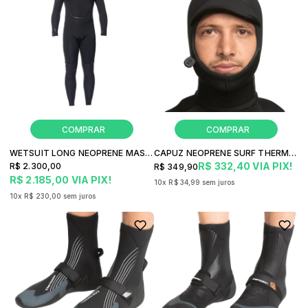
WETSUIT LONG NEOPRENE MASCULINO FREESURF X-LIGHTER 3.2
CAPUZ NEOPRENE SURF THERMOSKIN GLAB-01-COW MERGULHO
R$ 332,40
VIA PIX!
R$ 2.300,00
R$ 349,90
R$ 2.185,00
VIA PIX!
10x
R$ 34,99
sem juros
10x
R$ 230,00
sem juros