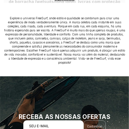
de borracha (wetsuits/long john)
,
lycras com proteção
solar UV50+
,
maiôs de surf
de alta performance e essenciais
como
leashes e decks
. Materiais testados por surfistas para
Explore o universo FreeSurf, onde estilo e qualidade se combinam para criar uma
experiência de moda verdadeiramente única. A marca celebra cada instante em suas
garantir flexibilidade e proteção térmica no mar.
coleções, cada risada, cada aventura. Porque em cada rua, em cada esquina, há uma
história esperando para ser escrita. A FreeSurf é muito mais do que apenas roupas, é uma
expressão de personalidade, liberdade e conforto. Com uma linha completa de produtos,
que incluem polos, camisetas, camisas, calças de moletom, jeans e sarja, bermudas,
shorts, jaquetas, casacos e acessórios, a FreeSurf se destaca como uma marca que
compreende e satisfaz plenamente as necessidades do consumidor moderno e
contemporâneo. Escolher FreeSurf não é apenas adquirir um produto, é abraçar um estilo
de vida inovador, confortável e sustentável. Nossa marca vai além do material, destacando
a liberdade de expressão e a consciência ambiental. Vista-se de FreeSurf, vista esse
propósito!
RECEBA AS NOSSAS OFERTAS
SEU E-MAIL
Cadastrar