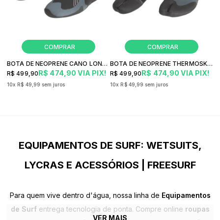
BOTA DE NEOPRENE CANO LONGO THERMOSKIN A7FD-W1-COW SURF
BOTA DE NEOPRENE THERMOSKIN AEDC-W1-COW SURF
R$ 474,90
VIA PIX!
R$ 474,90
VIA PIX!
R$ 499,90
R$ 499,90
10x
R$ 49,99
sem juros
10x
R$ 49,99
sem juros
EQUIPAMENTOS DE SURF: WETSUITS,
LYCRAS E ACESSÓRIOS | FREESURF
Para quem vive dentro d'água, nossa linha de
Equipamentos
de Surf
entrega tecnologia de ponta. Compre online
roupas
VER MAIS