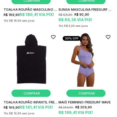
TOALHA ROUPÃO MASCULINO FREESURF CLASSIC
SUNGA MASCULINA FREESURF CLASSIC
R$ 180,41
VIA PIX!
R$ 90,90
R$ 189,90
R$ 129,90
R$ 86,36
VIA PIX!
10x
R$ 18,99
sem juros
10x
R$ 9,09
sem juros
30%
OFF
TOALHA ROUPÃO INFANTIL FREESURF CLASSIC
MAIÔ FEMININO FREESURF WAVE
R$ 161,41
VIA PIX!
R$ 209,90
R$ 169,90
R$ 299,90
R$ 199,41
VIA PIX!
10x
R$ 16,99
sem juros