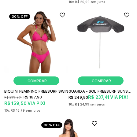
10x
R$ 20,99
sem juros
30%
OFF
BIQUÍNI FEMININO FREESURF SWIN
GUARDA - SOL FREESURF SUNSET
R$ 237,41
VIA PIX!
R$ 167,90
R$ 249,90
R$ 239,90
R$ 159,50
VIA PIX!
10x
R$ 24,99
sem juros
10x
R$ 16,79
sem juros
30%
OFF