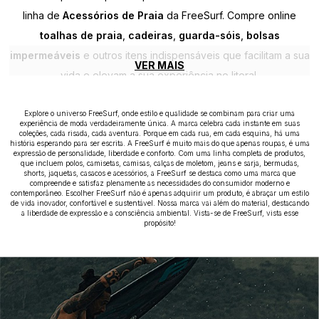
linha de
Acessórios de Praia
da FreeSurf. Compre online
toalhas de praia
,
cadeiras
,
guarda-sóis
,
bolsas
impermeáveis
e outros itens indispensáveis que facilitam a sua
VER MAIS
vida e elevam a sua experiência no litoral.
Explore o universo FreeSurf, onde estilo e qualidade se combinam para criar uma
experiência de moda verdadeiramente única. A marca celebra cada instante em suas
coleções, cada risada, cada aventura. Porque em cada rua, em cada esquina, há uma
história esperando para ser escrita. A FreeSurf é muito mais do que apenas roupas, é uma
expressão de personalidade, liberdade e conforto. Com uma linha completa de produtos,
que incluem polos, camisetas, camisas, calças de moletom, jeans e sarja, bermudas,
shorts, jaquetas, casacos e acessórios, a FreeSurf se destaca como uma marca que
compreende e satisfaz plenamente as necessidades do consumidor moderno e
contemporâneo. Escolher FreeSurf não é apenas adquirir um produto, é abraçar um estilo
de vida inovador, confortável e sustentável. Nossa marca vai além do material, destacando
a liberdade de expressão e a consciência ambiental. Vista-se de FreeSurf, vista esse
propósito!