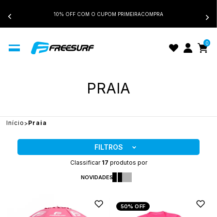
10% OFF COM O CUPOM PRIMEIRACOMPRA
0
PRAIA
Início
Praia
FILTROS
Classificar
17
produtos por
NOVIDADES
50%
OFF