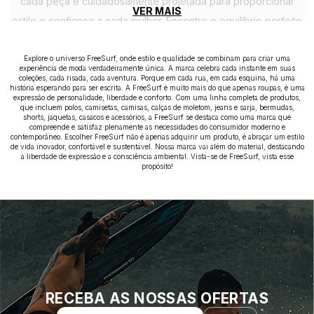
cada peça é cuidadosamente projetada para proporcionar
VER MAIS
estilo e confiança a cada mulher. Encontre o equilíbrio perfeito
entre moda e praticidade com os macacões e vestidos da
Explore o universo FreeSurf, onde estilo e qualidade se combinam para criar uma
Freesurf.
experiência de moda verdadeiramente única. A marca celebra cada instante em suas
coleções, cada risada, cada aventura. Porque em cada rua, em cada esquina, há uma
história esperando para ser escrita. A FreeSurf é muito mais do que apenas roupas, é uma
expressão de personalidade, liberdade e conforto. Com uma linha completa de produtos,
que incluem polos, camisetas, camisas, calças de moletom, jeans e sarja, bermudas,
shorts, jaquetas, casacos e acessórios, a FreeSurf se destaca como uma marca que
compreende e satisfaz plenamente as necessidades do consumidor moderno e
contemporâneo. Escolher FreeSurf não é apenas adquirir um produto, é abraçar um estilo
de vida inovador, confortável e sustentável. Nossa marca vai além do material, destacando
a liberdade de expressão e a consciência ambiental. Vista-se de FreeSurf, vista esse
propósito!
RECEBA AS NOSSAS OFERTAS