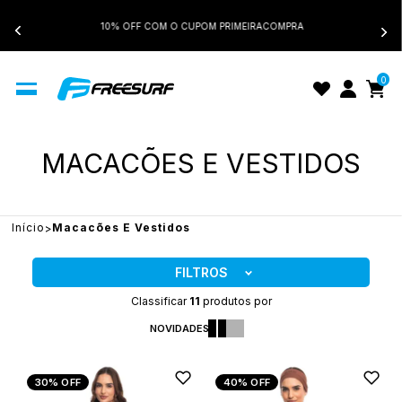
10% OFF COM O CUPOM PRIMEIRACOMPRA
0
MACACÕES E VESTIDOS
Início
Macacões E Vestidos
FILTROS
Classificar
11
produtos por
NOVIDADES
30%
OFF
40%
OFF