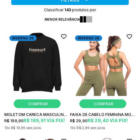
Classificar
143
produtos por
MENOR RELEVÂNCIA
INVERNO 26
INVERNO 26
MOLETOM CARECA MASCULINO FREESURF VERSION BORDADO
FAIXA DE CABELO FEMININA MOVING FREESURF FUSION FITNESS
R$ 189,91
VIA PIX!
R$ 28,40
VIA PIX!
R$ 199,90
R$ 29,90
10x
R$ 19,99
sem juros
10x
R$ 2,99
sem juros