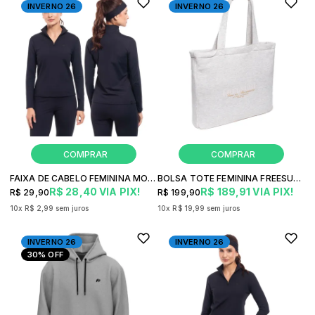
INVERNO 26
INVERNO 26
FAIXA DE CABELO FEMININA MOVING FREESURF COMPRESSION FITNESS
BOLSA TOTE FEMININA FREESURF TOTE CASUAL
R$ 28,40
VIA PIX!
R$ 189,91
VIA PIX!
R$ 29,90
R$ 199,90
10x
R$ 2,99
sem juros
10x
R$ 19,99
sem juros
INVERNO 26
INVERNO 26
30%
OFF