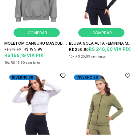
MOLETOM CANGURU MASCULINO MOVING FREESURF POST FITNESS
BLUSA GOLA ALTA FEMININA MOVING FREESURF DEMI FITNESS
R$ 246,90
VIA PIX!
R$ 195,99
R$ 259,90
R$ 279,90
R$ 186,19
VIA PIX!
10x
R$ 25,99
sem juros
10x
R$ 19,60
sem juros
INVERNO 26
INVERNO 26