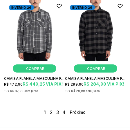
INVERNO 26
INVERNO 26
CAMISA FLANELA MASCULINA FREESURF FLOCK
CAMISA FLANELA MASCULINA FREESURF BUFFALO
R$ 449,25
VIA PIX!
R$ 284,90
VIA PIX!
R$ 472,90
R$ 299,90
10x
R$ 47,29
sem juros
10x
R$ 29,99
sem juros
1
2
3
4