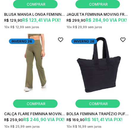
BLUSA MANGA LONGA FEMININA MOVING FREESURF FRESH FITNESS
JAQUETA FEMININA MOVING FREESURF HOT FITNESS
R$ 123,41
VIA PIX!
R$ 284,90
VIA PIX!
R$ 129,90
R$ 299,90
10x
R$ 12,99
sem juros
10x
R$ 29,99
sem juros
INVERNO 26
INVERNO 26
CALÇA FLARE FEMININA MOVING FREESURF FUSION FITNESS
BOLSA FEMININA TRAPÉZIO PUFF FREESURF CASUAL
R$ 246,90
VIA PIX!
R$ 161,41
VIA PIX!
R$ 259,90
R$ 169,90
10x
R$ 25,99
sem juros
10x
R$ 16,99
sem juros