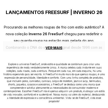
LANÇAMENTOS FREESURF | INVERNO 26
Procurando as melhores roupas de frio com estilo autêntico? A
nova coleção
Inverno 26 FreeSurf
chegou para redefinir o
seu guarda-roupa na estação mais gelada do ano.
Combinando o DNA do surfwear original desde 1996 com as
VER MAIS
maiores tendências do streetwear, nossa loja online oferece
proteção térmica e máximo conforto. Descubra lançamentos
Explore o universo FreeSurf, onde estilo e qualidade se combinam para criar uma
exclusivos em
jaquetas corta-vento impermeáveis
,
experiência de moda verdadeiramente única. A marca celebra cada instante em suas
coleções, cada risada, cada aventura. Porque em cada rua, em cada esquina, há uma
moletons canguru grossos
,
casacos forrados para o frio
história esperando para ser escrita. A FreeSurf é muito mais do que apenas roupas, é uma
expressão de personalidade, liberdade e conforto. Com uma linha completa de produtos,
extremo
,
calças de moletom peluciadas
e
acessórios de
que incluem polos, camisetas, camisas, calças de moletom, jeans e sarja, bermudas,
shorts, jaquetas, casacos e acessórios, a FreeSurf se destaca como uma marca que
inverno
para toda a família. Compre roupas de inverno online
compreende e satisfaz plenamente as necessidades do consumidor moderno e
contemporâneo. Escolher FreeSurf não é apenas adquirir um produto, é abraçar um estilo
com modelagem impecável, tecidos de alta durabilidade e
de vida inovador, confortável e sustentável. Nossa marca vai além do material, destacando
a liberdade de expressão e a consciência ambiental. Vista-se de FreeSurf, vista esse
garanta o seu lifestyle tanto nas trips de surf quanto no asfalto.
propósito!